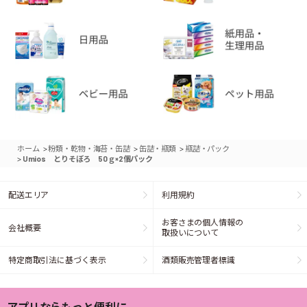
>
>
>
ホーム
粉類・乾物・海苔・缶詰
缶詰・瓶類
瓶詰・パック
>
Umios とりそぼろ 50ｇ×2個パック
配送エリア
利用規約
お客さまの個人情報の
会社概要
取扱いについて
特定商取引法に基づく表示
酒類販売管理者標識
アプリならもっと便利に