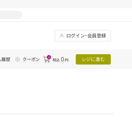
ログイン･会員登録
0
0
レジに進む
入履歴
クーポン
税込
円