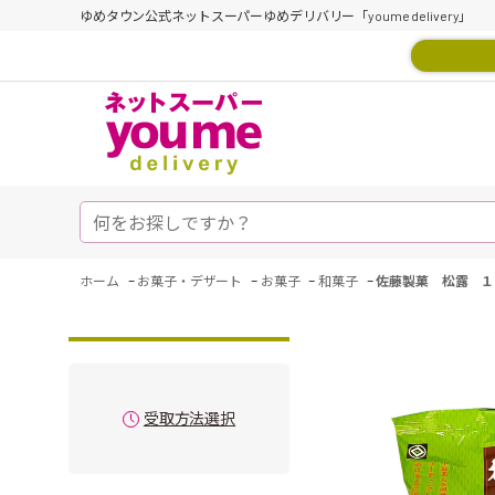
ゆめタウン公式ネットスーパーゆめデリバリー「youme delivery」
-
-
-
-
ホーム
お菓子・デザート
お菓子
和菓子
佐藤製菓 松露 １
受取方法選択