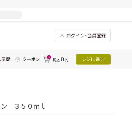
ログイン･会員登録
0
0
レジに進む
入履歴
クーポン
税込
円
モン ３５０ｍｌ