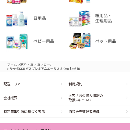
>
>
>
ホーム
飲料・酒
酒
ビール
>
サッポロヱビスプレミアムエール３５０ｍｌ×６缶
配送エリア
利用規約
お客さまの個人情報の
会社概要
取扱いについて
特定商取引法に基づく表示
酒類販売管理者標識