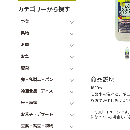
カテゴリーから探す
野菜
果物
お肉
お魚
惣菜
商品説明
卵・乳製品・パン
1800ml
冷凍食品・アイス
炭酸水を注ぐと、ギュ
り方でお楽しみくだ
米・麺類
※写真はイメージです
お菓子・デザート
になっている場合もご
豆腐・納豆・練物