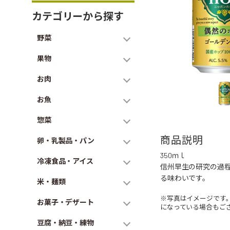
カテゴリーから探す
野菜
果物
お肉
お魚
惣菜
商品説明
卵・乳製品・パン
350ｍｌ
冷凍食品・アイス
信州早生の研究の過程
る味わいです。
米・麺類
※写真はイメージです
お菓子・デザート
になっている場合もご
豆腐・納豆・練物