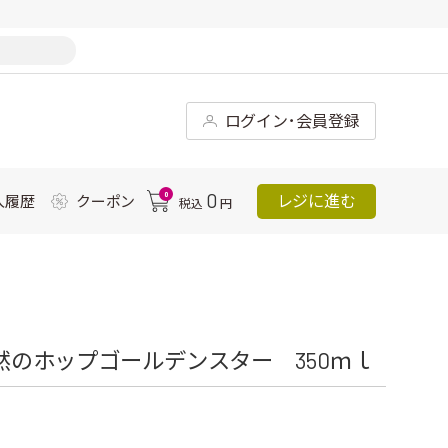
ログイン･会員登録
0
0
レジに進む
入履歴
クーポン
税込
円
偶然のホップゴールデンスター 350ｍｌ