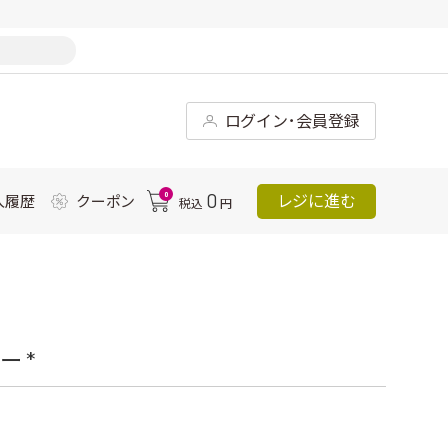
ログイン･会員登録
0
0
レジに進む
入履歴
クーポン
税込
円
 *