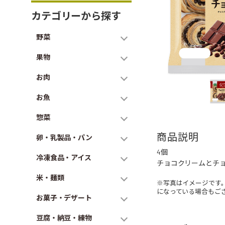
カテゴリーから探す
野菜
果物
お肉
お魚
惣菜
商品説明
卵・乳製品・パン
4個
冷凍食品・アイス
チョコクリームとチ
米・麺類
※写真はイメージです
になっている場合もご
お菓子・デザート
豆腐・納豆・練物