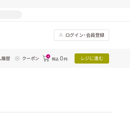
ログイン･会員登録
0
0
レジに進む
入履歴
クーポン
税込
円