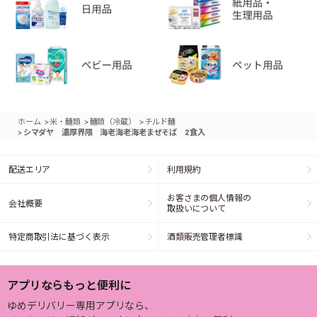
>
>
>
ホーム
米・麺類
麺類（冷蔵）
チルド麺
>
シマダヤ 濃厚界隈 海老海老海老まぜそば 2食入
配送エリア
利用規約
お客さまの個人情報の
会社概要
取扱いについて
特定商取引法に基づく表示
酒類販売管理者標識
アプリならもっと便利に
ゆめデリバリー専用アプリなら、