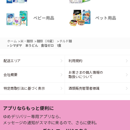
>
>
>
ホーム
米・麺類
麺類（冷蔵）
チルド麺
>
シマダヤ 本うどん 食塩ゼロ 1食
配送エリア
利用規約
お客さまの個人情報の
会社概要
取扱いについて
特定商取引法に基づく表示
酒類販売管理者標識
アプリならもっと便利に
ゆめデリバリー専用アプリなら、
メッセージの通知がスマホに来るので、さらに便利。