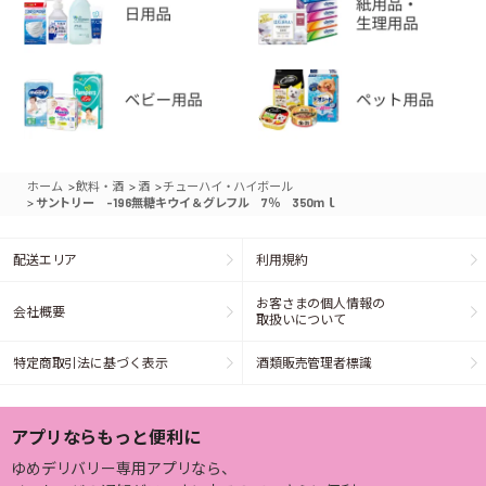
>
>
>
ホーム
飲料・酒
酒
チューハイ・ハイボール
>
サントリー -196無糖キウイ＆グレフル 7％ 350ｍｌ
配送エリア
利用規約
お客さまの個人情報の
会社概要
取扱いについて
特定商取引法に基づく表示
酒類販売管理者標識
アプリならもっと便利に
ゆめデリバリー専用アプリなら、