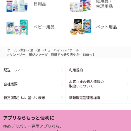
>
>
>
ホーム
飲料・酒
酒
チューハイ・ハイボール
>
サントリー 翠ジンソーダ 無糖すっきり爽やか 500ｍｌ
配送エリア
利用規約
お客さまの個人情報の
会社概要
取扱いについて
特定商取引法に基づく表示
酒類販売管理者標識
アプリならもっと便利に
ゆめデリバリー専用アプリなら、