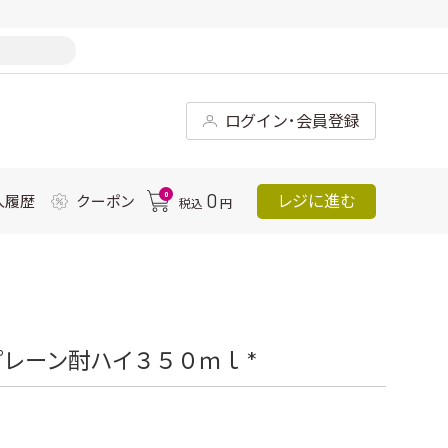
ログイン･会員登録
0
0
レジに進む
入履歴
クーポン
税込
円
レーン酎ハイ３５０ｍｌ *