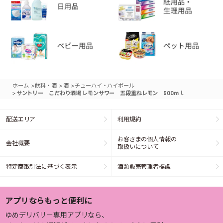
>
>
>
ホーム
飲料・酒
酒
チューハイ・ハイボール
>
サントリー こだわり酒場 レモンサワー 五段重ねレモン 500ｍｌ
配送エリア
利用規約
お客さまの個人情報の
会社概要
取扱いについて
特定商取引法に基づく表示
酒類販売管理者標識
アプリならもっと便利に
ゆめデリバリー専用アプリなら、