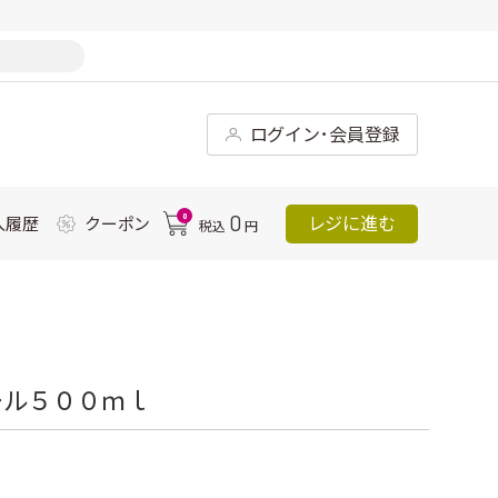
ログイン･会員登録
0
0
レジに進む
入履歴
クーポン
税込
円
ール５００ｍｌ