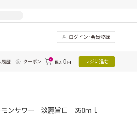
ログイン･会員登録
0
0
レジに進む
入履歴
クーポン
税込
円
モンサワー 淡麗旨口 350ｍｌ