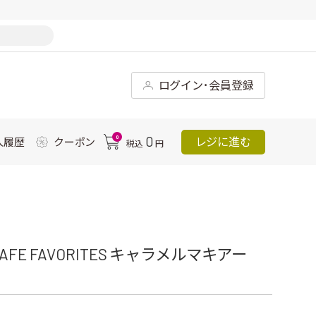
ログイン･会員登録
0
0
レジに進む
入履歴
クーポン
税込
円
E FAVORITES キャラメルマキアー