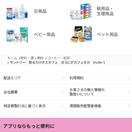
>
>
>
ホーム
飲料・酒
飲料
コーヒー・紅茶
>
サントリー 割るだけボスカフェ ほろにがカフェモカ 340ｍｌ
配送エリア
利用規約
お客さまの個人情報の
会社概要
取扱いについて
特定商取引法に基づく表示
酒類販売管理者標識
アプリならもっと便利に