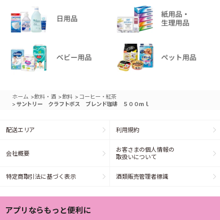
>
>
>
ホーム
飲料・酒
飲料
コーヒー・紅茶
>
サントリー クラフトボス ブレンド珈琲 ５００ｍｌ
配送エリア
利用規約
お客さまの個人情報の
会社概要
取扱いについて
特定商取引法に基づく表示
酒類販売管理者標識
アプリならもっと便利に