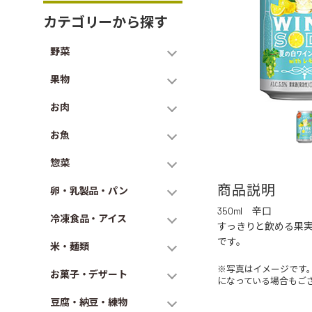
カテゴリーから探す
野菜
果物
お肉
お魚
惣菜
商品説明
卵・乳製品・パン
350ml 辛口
冷凍食品・アイス
すっきりと飲める果
です。
米・麺類
※写真はイメージです
お菓子・デザート
になっている場合もご
豆腐・納豆・練物