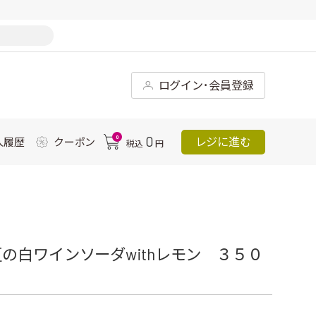
ログイン･会員登録
0
0
レジに進む
入履歴
クーポン
税込
円
の白ワインソーダwithレモン ３５０