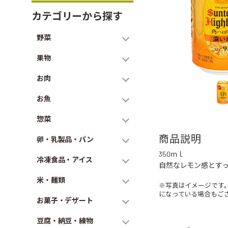
カテゴリーから探す
野菜
果物
お肉
お魚
惣菜
商品説明
卵・乳製品・パン
350ｍｌ
冷凍食品・アイス
自然なレモン感とす
米・麺類
※写真はイメージです
になっている場合もご
お菓子・デザート
豆腐・納豆・練物