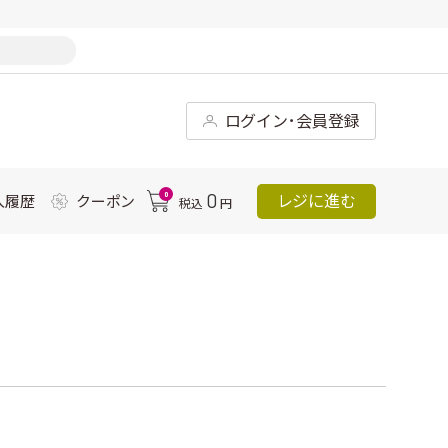
ログイン･会員登録
0
0
レジに進む
入履歴
クーポン
税込
円
ｌ