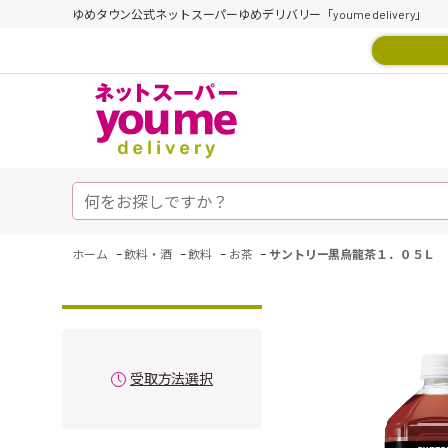
ゆめタウン公式ネットスーパーゆめデリバリー「youme delivery」
-
-
-
-
ホーム
飲料・酒
飲料
お茶
サントリー黒烏龍茶１．０５Ｌ
受取方法選択