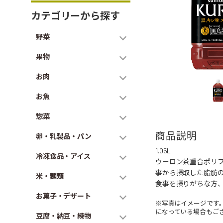
カテゴリーから探す
野菜
果物
お肉
お魚
惣菜
商品説明
卵・乳製品・パン
1.05L
冷凍食品・アイス
ウーロン茶重合ポリ
事から摂取した脂肪
米・麺類
食事を摂りがちな方
お菓子・デザート
※写真はイメージです
になっている場合もご
豆腐・納豆・練物