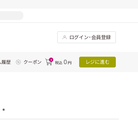
ログイン･会員登録
0
0
レジに進む
入履歴
クーポン
税込
円
*