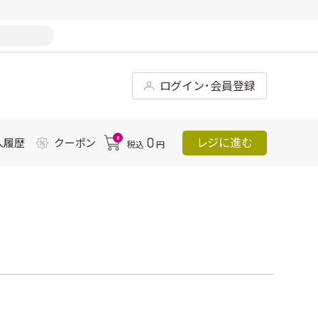
ログイン･会員登録
0
0
レジに進む
入履歴
クーポン
税込
円