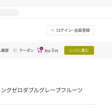
ログイン･会員登録
0
0
レジに進む
入履歴
クーポン
税込
円
ロングゼロダブルグレープフルーツ