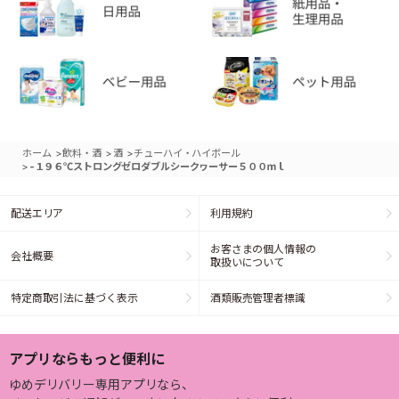
>
>
>
ホーム
飲料・酒
酒
チューハイ・ハイボール
>
-１９６℃ストロングゼロダブルシークヮーサー５００ｍｌ
配送エリア
利用規約
お客さまの個人情報の
会社概要
取扱いについて
特定商取引法に基づく表示
酒類販売管理者標識
アプリならもっと便利に
ゆめデリバリー専用アプリなら、