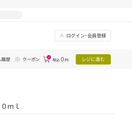
ログイン･会員登録
0
0
レジに進む
入履歴
クーポン
税込
円
００ｍｌ