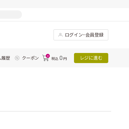
ログイン･会員登録
0
0
レジに進む
入履歴
クーポン
税込
円