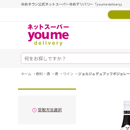
ゆめタウン公式ネットスーパーゆめデリバリー「youme delivery」
-
-
-
-
ホーム
飲料・酒
酒
ワイン
ジョルジュ デュブッフボジョレ
受取方法選択