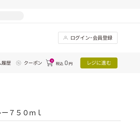
ログイン･会員登録
0
0
レジに進む
入履歴
クーポン
税込
円
レー７５０ｍｌ