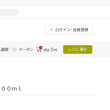
ログイン･会員登録
0
0
レジに進む
入履歴
クーポン
税込
円
５００ｍｌ