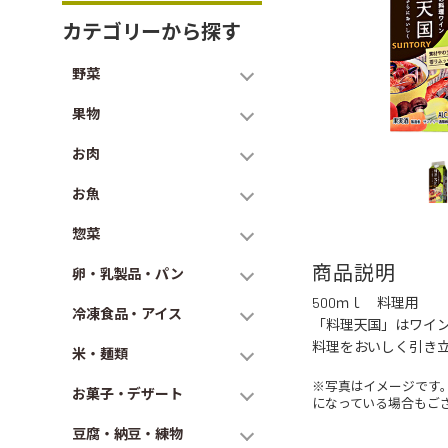
カテゴリーから探す
野菜
果物
お肉
お魚
惣菜
商品説明
卵・乳製品・パン
500ｍｌ 料理用
冷凍食品・アイス
「料理天国」はワイ
料理をおいしく引き
米・麺類
※写真はイメージです
お菓子・デザート
になっている場合もご
豆腐・納豆・練物