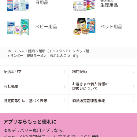
>
>
>
ホーム
米・麺類
麺類（インスタント）
カップ麺
>
サンポー 焼豚ラーメン 長浜とんこつ 91g
配送エリア
利用規約
お客さまの個人情報の
会社概要
取扱いについて
特定商取引法に基づく表示
酒類販売管理者標識
アプリならもっと便利に
ゆめデリバリー専用アプリなら、
メッセージの通知がスマホに来るので、さらに便利。