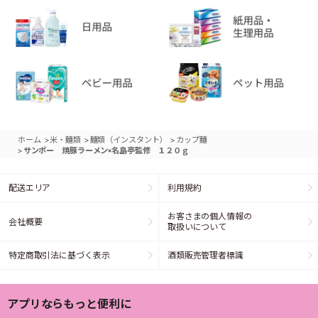
>
>
>
ホーム
米・麺類
麺類（インスタント）
カップ麺
>
サンポー 焼豚ラーメン×名島亭監修 １２０ｇ
配送エリア
利用規約
お客さまの個人情報の
会社概要
取扱いについて
特定商取引法に基づく表示
酒類販売管理者標識
アプリならもっと便利に