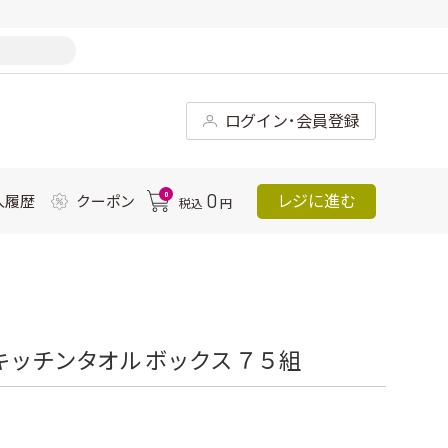
ログイン･会員登録
0
0
レジに進む
入履歴
クーポン
税込
円
キッチンタオル ボックス ７５組