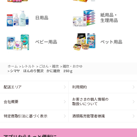
>
>
>
ホーム
レトルト
ごはん・雑炊
雑炊・おかゆ
>
シマヤ ほんのり贅沢 かに雑炊 250ｇ
配送エリア
利用規約
お客さまの個人情報の
会社概要
取扱いについて
特定商取引法に基づく表示
酒類販売管理者標識
アプリならもっと便利に