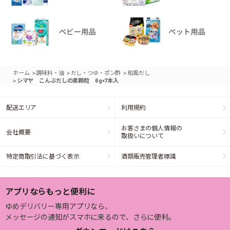
>
>
>
ホーム
調味料・油
だし・つゆ・ポン酢
和風だし
>
シマヤ こんぶだしの素顆粒 6g×7本入
配送エリア
利用規約
お客さまの個人情報の
会社概要
取扱いについて
特定商取引法に基づく表示
酒類販売管理者標識
アプリならもっと便利に
ゆめデリバリー専用アプリなら、
メッセージの通知がスマホに来るので、さらに便利。