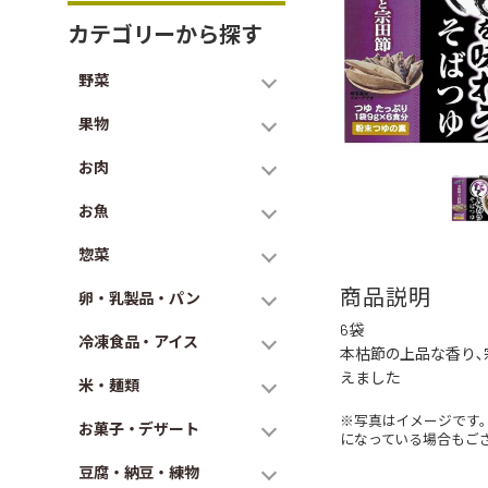
カテゴリーから探す
野菜
果物
お肉
お魚
惣菜
商品説明
卵・乳製品・パン
6袋
冷凍食品・アイス
本枯節の上品な香り､
えました
米・麺類
※写真はイメージです
お菓子・デザート
になっている場合もご
豆腐・納豆・練物