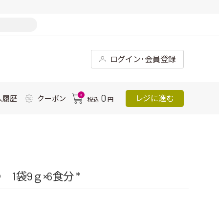
ログイン･会員登録
0
0
レジに進む
入履歴
クーポン
税込
円
袋9ｇ×6食分 *