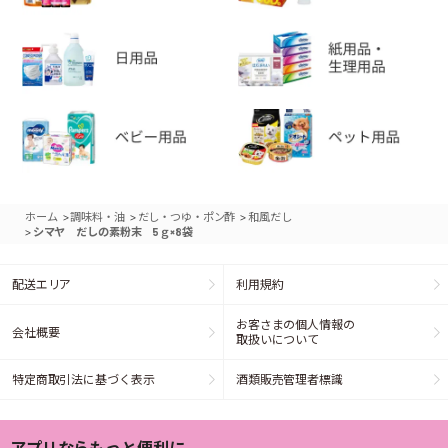
>
>
>
ホーム
調味料・油
だし・つゆ・ポン酢
和風だし
>
シマヤ だしの素粉末 5ｇ×8袋
配送エリア
利用規約
お客さまの個人情報の
会社概要
取扱いについて
特定商取引法に基づく表示
酒類販売管理者標識
アプリならもっと便利に