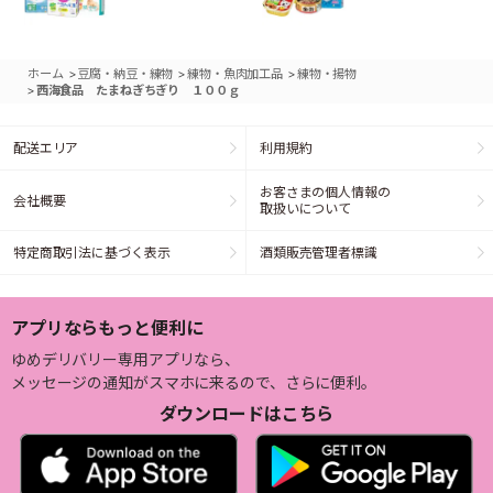
>
>
>
ホーム
豆腐・納豆・練物
練物・魚肉加工品
練物・揚物
>
西海食品 たまねぎちぎり １００ｇ
配送エリア
利用規約
お客さまの個人情報の
会社概要
取扱いについて
特定商取引法に基づく表示
酒類販売管理者標識
アプリならもっと便利に
ゆめデリバリー専用アプリなら、
メッセージの通知がスマホに来るので、さらに便利。
ダウンロードはこちら