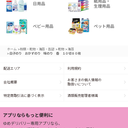
>
>
>
ホーム
粉類・乾物・海苔・缶詰
乾物
海苔
>
白子のり おかずのり 味のり 香 １０切８０枚
配送エリア
利用規約
お客さまの個人情報の
会社概要
取扱いについて
特定商取引法に基づく表示
酒類販売管理者標識
アプリならもっと便利に
ゆめデリバリー専用アプリなら、