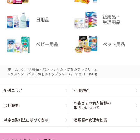
>
>
>
ホーム
卵・乳製品・パン
ジャム・はちみつ
クリーム
>
ソントン パンにぬるホイップクリーム チョコ 150ｇ
配送エリア
利用規約
お客さまの個人情報の
会社概要
取扱いについて
特定商取引法に基づく表示
酒類販売管理者標識