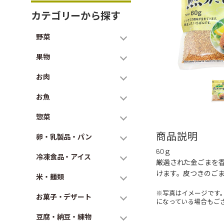
カテゴリーから探す
野菜
果物
お肉
お魚
惣菜
商品説明
卵・乳製品・パン
60ｇ
冷凍食品・アイス
厳選された金ごまを
けます。皮つきのご
米・麺類
※写真はイメージです
お菓子・デザート
になっている場合もご
豆腐・納豆・練物