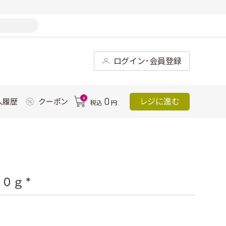
ログイン･会員登録
0
0
レジに進む
入履歴
クーポン
税込
円
０ｇ *