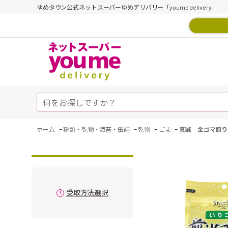
ゆめタウン公式ネットスーパーゆめデリバリー「youme delivery」
-
-
-
-
ホーム
粉類・乾物・海苔・缶詰
乾物
ごま
真誠 金ゴマ煎り
受取方法選択