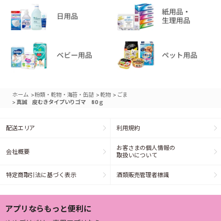
>
>
>
ホーム
粉類・乾物・海苔・缶詰
乾物
ごま
>
真誠 皮むきタイプいりゴマ 80ｇ
配送エリア
利用規約
お客さまの個人情報の
会社概要
取扱いについて
特定商取引法に基づく表示
酒類販売管理者標識
アプリならもっと便利に