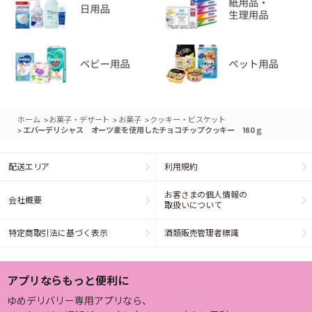
>
>
>
ホーム
お菓子・デザート
お菓子
クッキー・ビスケット
>
エバーデリシャス オーツ麦を使用したチョコチップクッキー 160ｇ
配送エリア
利用規約
お客さまの個人情報の
会社概要
取扱いについて
特定商取引法に基づく表示
酒類販売管理者標識
アプリならもっと便利に
ゆめデリバリー専用アプリなら、