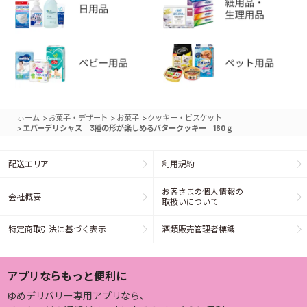
>
>
>
ホーム
お菓子・デザート
お菓子
クッキー・ビスケット
>
エバーデリシャス 3種の形が楽しめるバタークッキー 160ｇ
配送エリア
利用規約
お客さまの個人情報の
会社概要
取扱いについて
特定商取引法に基づく表示
酒類販売管理者標識
アプリならもっと便利に
ゆめデリバリー専用アプリなら、