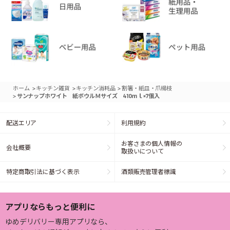
>
>
>
ホーム
キッチン雑貨
キッチン消耗品
割箸・紙皿・爪楊枝
>
サンナップホワイト 紙ボウルＭサイズ 410ｍｌ×7個入
配送エリア
利用規約
お客さまの個人情報の
会社概要
取扱いについて
特定商取引法に基づく表示
酒類販売管理者標識
アプリならもっと便利に
ゆめデリバリー専用アプリなら、