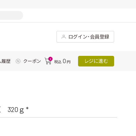
ログイン･会員登録
0
0
レジに進む
入履歴
クーポン
税込
円
320ｇ *