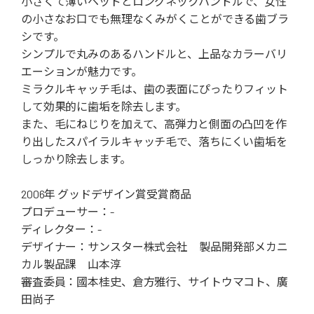
小さくて薄いヘッドとロングネックハンドルで、女性
の小さなお口でも無理なくみがくことができる歯ブラ
シです。
シンプルで丸みのあるハンドルと、上品なカラーバリ
エーションが魅力です。
ミラクルキャッチ毛は、歯の表面にぴったりフィット
して効果的に歯垢を除去します。
また、毛にねじりを加えて、高弾力と側面の凸凹を作
り出したスパイラルキャッチ毛で、落ちにくい歯垢を
しっかり除去します。
2006年 グッドデザイン賞受賞商品
プロデューサー：-
ディレクター：-
デザイナー：サンスター株式会社 製品開発部メカニ
カル製品課 山本淳
審査委員：國本桂史、倉方雅行、サイトウマコト、廣
田尚子