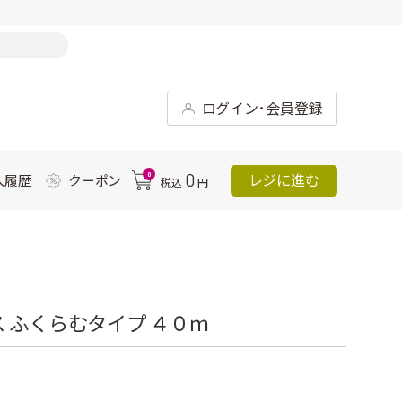
ログイン･会員登録
0
0
レジに進む
入履歴
クーポン
税込
円
 ふくらむタイプ ４０ｍ