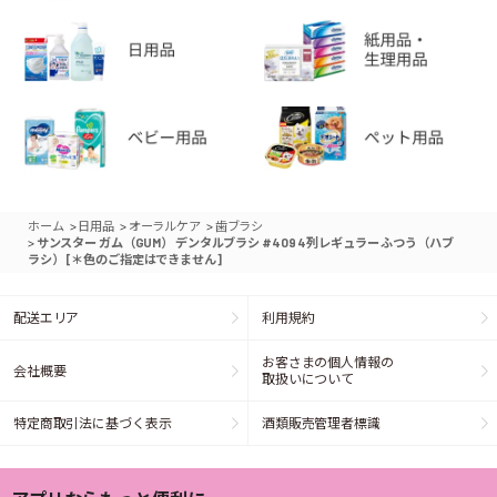
>
>
>
ホーム
日用品
オーラルケア
歯ブラシ
>
サンスター ガム（GUM） デンタルブラシ #409 4列レギュラー ふつう（ハブ
ラシ） [＊色のご指定はできません]
配送エリア
利用規約
お客さまの個人情報の
会社概要
取扱いについて
特定商取引法に基づく表示
酒類販売管理者標識