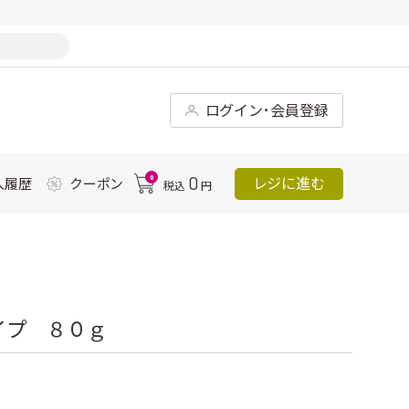
ログイン･会員登録
0
0
レジに進む
入履歴
クーポン
税込
円
イプ ８０ｇ