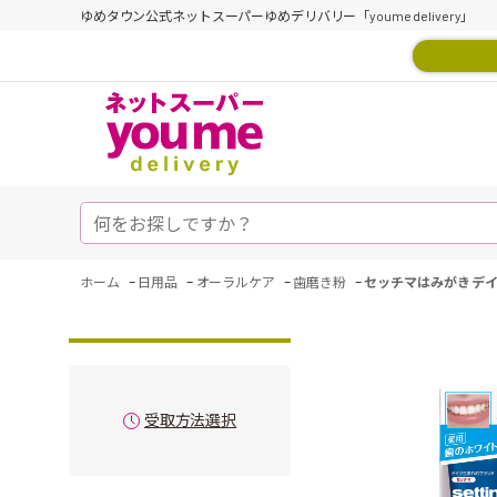
ゆめタウン公式ネットスーパーゆめデリバリー「youme delivery」
-
-
-
-
ホーム
日用品
オーラルケア
歯磨き粉
セッチマはみがき デ
受取方法選択