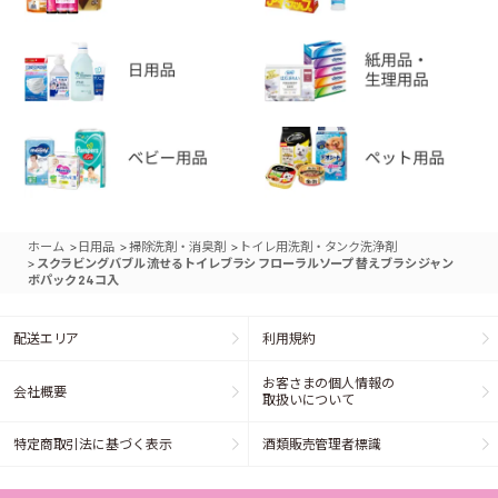
>
>
>
ホーム
日用品
掃除洗剤・消臭剤
トイレ用洗剤・タンク洗浄剤
>
スクラビングバブル 流せるトイレブラシ フローラルソープ 替えブラシ ジャン
ボパック 24コ入
配送エリア
利用規約
お客さまの個人情報の
会社概要
取扱いについて
特定商取引法に基づく表示
酒類販売管理者標識